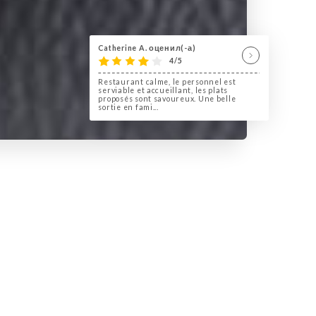
Catherine A. оценил(-а)
4/5
Restaurant calme, le personnel est
serviable et accueillant, les plats
proposés sont savoureux. Une belle
sortie en fami...
cialités indiennes à la carte
ier d'intérieur.