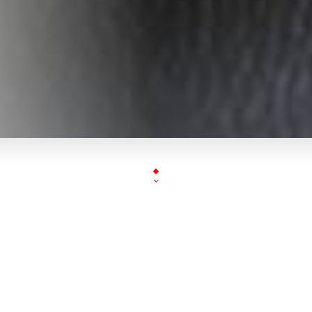
Votre restaurant Bombay Palace vous propose des spé
ou en buffet dans un décor traditionnel avec un palm