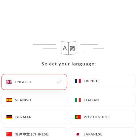
EN
MENU
/
HOME
MENU
Select your language:
Select your language:
Menu
FRENCH
FRENCH
ENGLISH
ENGLISH
SPANISH
SPANISH
ITALIAN
ITALIAN
Buffet à volonté midi
Buffet à volonté le soir
GERMAN
GERMAN
PORTUGUESE
PORTUGUESE
Buffet à volonté midi
简体中文 (CHINESE)
简体中文 (CHINESE)
JAPANESE
JAPANESE