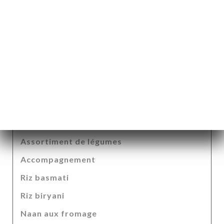
3 plats à la viande
Poulet tikka masala
Kofta curry
Champignons dinde
3 plats aux légumes
Lentilles indienne dall
Épinards à la crème
Assortiment de légumes
Accompagnement
Riz basmati
Riz biryani
Naan aux fromage