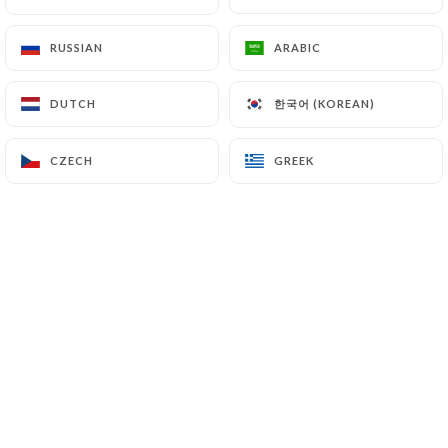
Du lundi au vendredi
14.90€
RUSSIAN
RUSSIAN
ARABIC
ARABIC
Samedi et dimanche
한국어 (KOREAN)
한국어 (KOREAN)
DUTCH
DUTCH
17.00€
CZECH
CZECH
GREEK
GREEK
Entrées froides diverses sauces et salades
5 entrées chaudes
Poulet tandoori
Beignets d'aubergine et de pomme de terre
Samossa aux légumes
Samossa viande hachée
3 plats à la viande