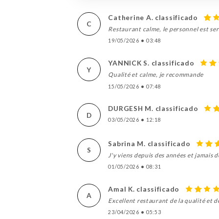
Catherine A. classificado
C
Restaurant calme, le personnel est serv
19/05/2026
•
03:48
YANNICK S. classificado
Y
Qualité et calme, je recommande
15/05/2026
•
07:48
DURGESH M. classificado
D
03/05/2026
•
12:18
Sabrina M. classificado
S
J'y viens depuis des années et jamais 
01/05/2026
•
08:31
Amal K. classificado
A
Excellent restaurant de la qualité et d
23/04/2026
•
05:53