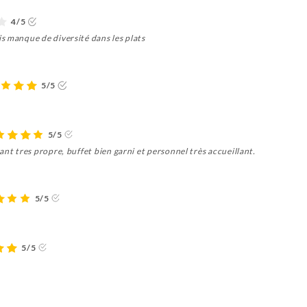
4/5
s manque de diversité dans les plats
5/5
5/5
ant tres propre, buffet bien garni et personnel très accueillant.
5/5
5/5