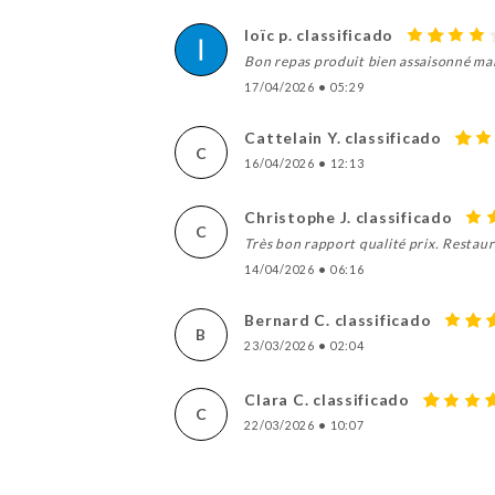
loïc p. classificado
Bon repas produit bien assaisonné mai
17/04/2026
•
05:29
Cattelain Y. classificado
C
16/04/2026
•
12:13
Christophe J. classificado
C
Très bon rapport qualité prix. Restaur
14/04/2026
•
06:16
Bernard C. classificado
B
23/03/2026
•
02:04
Clara C. classificado
C
22/03/2026
•
10:07