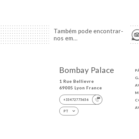
Também pode encontrar-
nos em…
Bombay Palace
P
G
1 Rue Bellievre
A
69005 Lyon France
M
+33472775656
C
A
PT