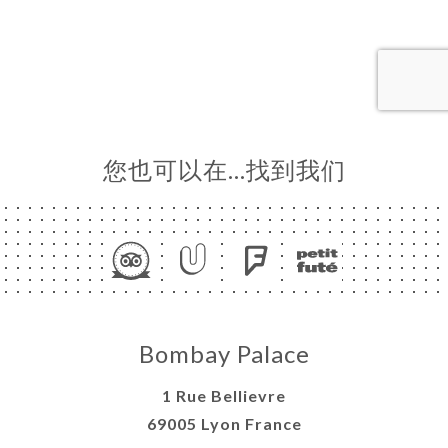
单
库
价
单
系
您也可以在…找到我们
Bombay Palace
1 Rue Bellievre
69005 Lyon France