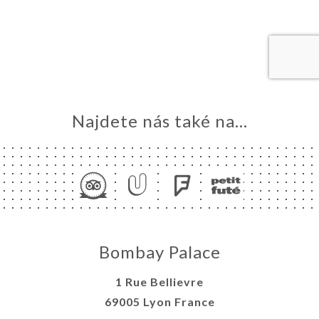
VOVAT
DNAT
ERIE
ENZE
ÍDKA
Najdete nás také na...
TAKT
Bombay Palace
1 Rue Bellievre
69005 Lyon France