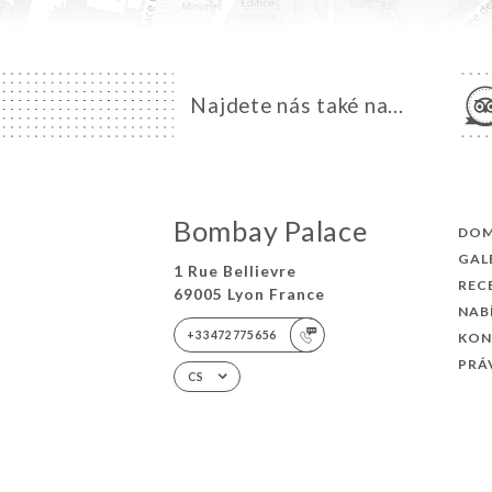
Najdete nás také na...
Bombay Palace
DO
GAL
1 Rue Bellievre
REC
69005 Lyon France
NAB
+33472775656
KON
PRÁ
CS