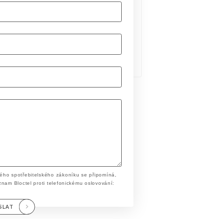
ého spotřebitelského zákoníku se připomíná,
znam Bloctel proti telefonickému oslovování:
SLAT