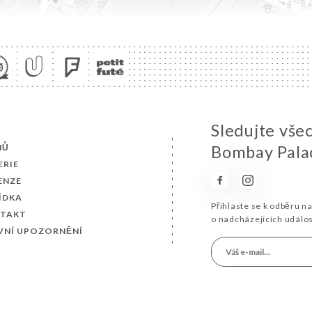
Sledujte vše
MŮ
Bombay Pala
ERIE
ENZE
ÍDKA
Přihlaste se k odběru n
TAKT
o nadcházejících událo
VNÍ UPOZORNĚNÍ