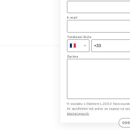
E-mail
Telefonní číslo
Zpráva
V souladu s článkem L.223-2 francouzsk
že spotřebitel má právo se zapsat na se
bloctel.gouv.fr
ODE