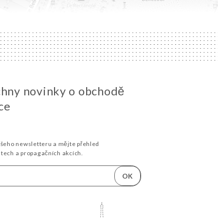
chny novinky o obchodě
ce
ašeho newsletteru a mějte přehled
stech a propagačních akcích.
OK