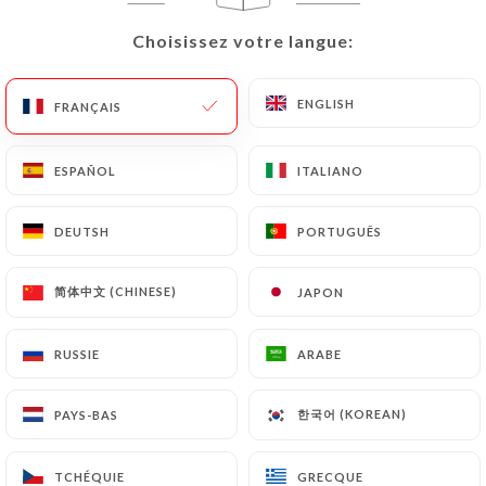
Choisissez votre langue:
Choisissez votre langue:
FR
MENU
ENGLISH
ENGLISH
FRANÇAIS
FRANÇAIS
ESPAÑOL
ESPAÑOL
ITALIANO
ITALIANO
/
ACCUEIL
CONTACT
Contact
DEUTSH
DEUTSH
PORTUGUÊS
PORTUGUÊS
简体中文 (CHINESE)
简体中文 (CHINESE)
JAPON
JAPON
RUSSIE
RUSSIE
ARABE
ARABE
한국어 (KOREAN)
한국어 (KOREAN)
PAYS-BAS
PAYS-BAS
Bombay Palace
TCHÉQUIE
TCHÉQUIE
GRECQUE
GRECQUE