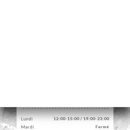
UEIL
RVER
ANDER
ERIE
IS
RTE
TACT
1 Rue Bellievre
69005 Lyon France
Lundi
12:00-15:00 / 19:00-23:00
Mardi
Fermé