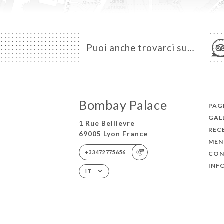
Puoi anche trovarci su…
Bombay Palace
PAGI
GAL
1 Rue Bellievre
REC
69005 Lyon France
MEN
+33472775656
CON
INF
IT