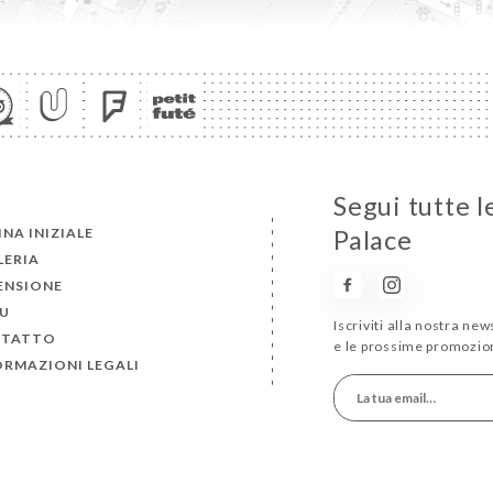
Segui tutte 
NA INIZIALE
Palace
LERIA
ENSIONE
U
Iscriviti alla nostra ne
TATTO
e le prossime promozion
ORMAZIONI LEGALI