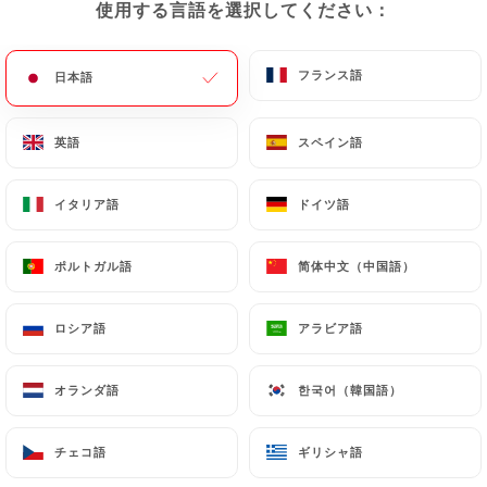
使用する言語を選択してください：
使用する言語を選択してください：
メニュー
JA
フランス語
フランス語
日本語
日本語
英語
英語
スペイン語
スペイン語
/
ホーム
連絡先
イタリア語
イタリア語
ドイツ語
ドイツ語
連絡先
ポルトガル語
ポルトガル語
简体中文（中国語）
简体中文（中国語）
ロシア語
ロシア語
アラビア語
アラビア語
オランダ語
オランダ語
한국어（韓国語）
한국어（韓国語）
Bombay Palace
チェコ語
チェコ語
ギリシャ語
ギリシャ語